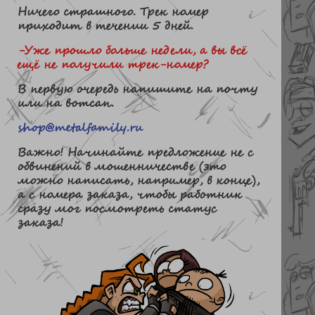
Ничего страшного. Трек номер
приходит в течении 5 дней.
-Уже прошло больше недели, а вы всё
ещё не получили трек-номер?
В первую очередь напишите на почту
или на вотсап.
shop@metalfamily.ru
Важно! Начинайте предложение не с
обвинений в мошенничестве (это
можно написать, например, в конце),
а с номера заказа, чтобы работник
сразу мог посмотреть статус
заказа!