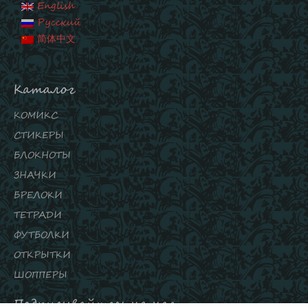
English
Русский
简体中文
Каталог
КОМИКС
СТИКЕРЫ
БЛОКНОТЫ
ЗНАЧКИ
БРЕЛОКИ
ТЕТРАДИ
ФУТБОЛКИ
ОТКРЫТКИ
ШОППЕРЫ
Подписывайтесь на нас