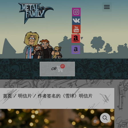
跳
至
内
容
▼
▼
Cart
0
0
₽
首页
/
明信片
/ 作者签名的《雪球》明信片