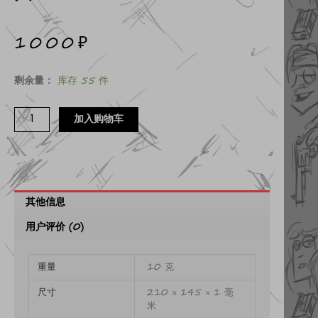
1000
₽
作
剩余量：
库存 55 件
者
签
加入购物车
名
的
《雪
球》
其他信息
明
信
用户评价 (0)
片
数
重量
10 克
量
尺寸
210 × 145 × 1 毫
米