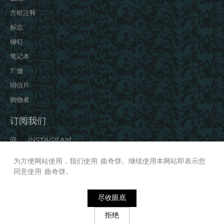
方框注释
标志
铆钉
笔记本
T 恤
明信片
购物者
订阅我们
INSTAGRAM
VKONTAKTE
为方便网站使用，我们使用 曲奇饼。继续使用本网站即表示您
视频
同意使用 曲奇饼。
尽收眼底
版权所有2021©“Metal Family”
拒绝