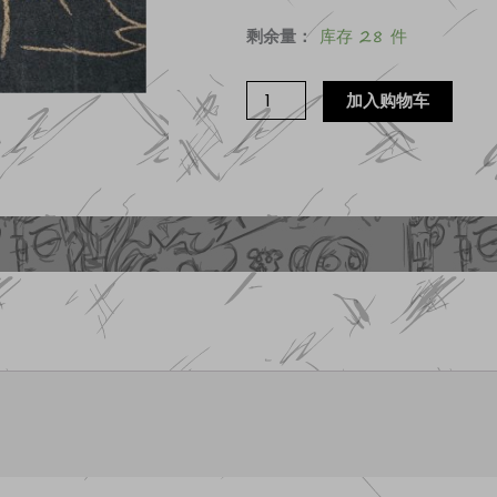
万
剩余量：
库存 28 件
圣
节
加入购物车
女
巫
万
圣
节
贺
卡
数
量