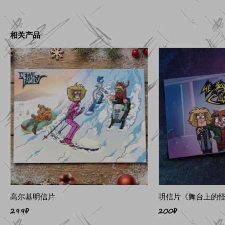
相关产品
高尔基明信片
明信片《舞台上的
299
₽
200
₽