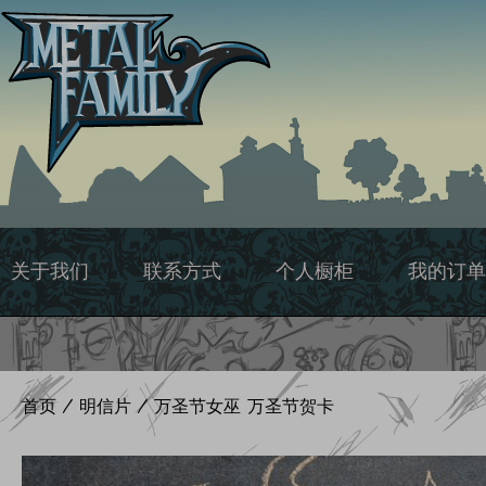
跳
至
内
容
关于我们
联系方式
个人橱柜
我的订单
首页
/
明信片
/ 万圣节女巫 万圣节贺卡