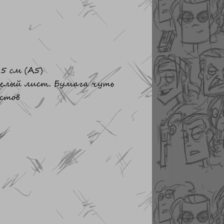
5 см (А5)
белый лист. Бумага чуть
стов