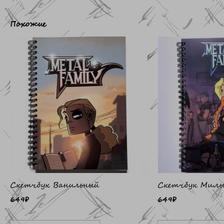
Похожие
Скетчбук Ванильный
Скетчбук Мил
649
₽
649
₽