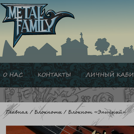
Перейти
к
содержимому
О НАС
КОНТАКТЫ
ЛИЧНЫЙ КАБИ
Главная
/
Блокноты
/ Блокнот «Эпичный»