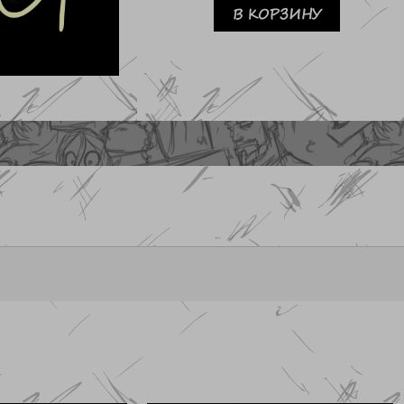
Металлический
В КОРЗИНУ
пин
"Чес"