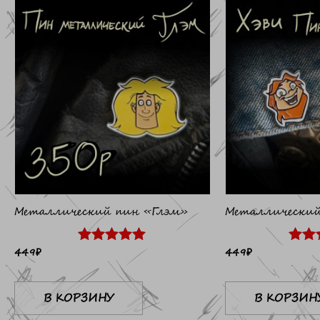
Металлический пин «Глэм»
Металлический
449
₽
449
₽
Оценка
Оцен
5.00
5.00
из 5
из 5
В КОРЗИНУ
В КОРЗИН