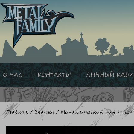
Перейти
к
содержимому
О НАС
КОНТАКТЫ
ЛИЧНЫЙ КАБИ
Главная
/
Значки
/ Металлический пин «Чес»