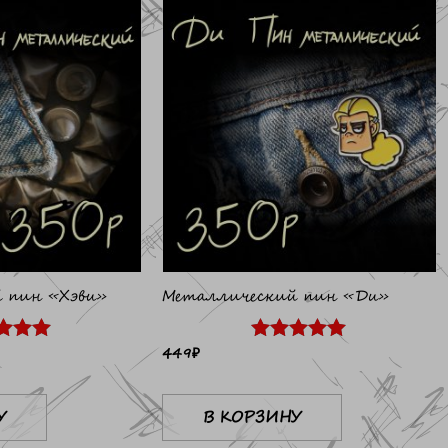
 пин «Хэви»
Металлический пин «Ди»
449
₽
ка
Оценка
5.00
из 5
У
В КОРЗИНУ