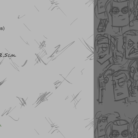
в)
2,5см.
и