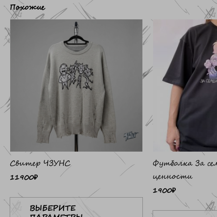
Похожие
Этот
товар
имеет
несколько
вариаций.
Опции
можно
выбрать
на
странице
товара.
Свитер ЧЗУНС
Футболка За се
ценности
11900
₽
1900
₽
ВЫБЕРИТЕ