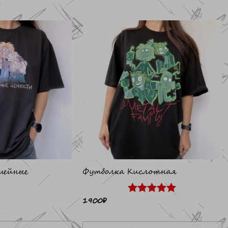
Этот
товар
т
имеет
и
несколько
н
вариаций.
в
Опции
О
можно
выбрать
в
на
н
странице
с
товара.
т
мейные
Футболка Кислотная
1900
₽
Оценка
5.00
из 5