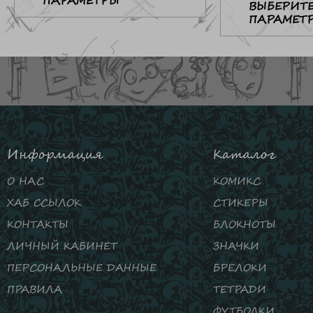
ПАРАМЕТРЫ
ВЫБЕРИТ
ПАРАМЕТ
Информация
Каталог
О НАС
КОМИКС
ХАБ ССЫЛОК
СТИКЕРЫ
КОНТАКТЫ
БЛОКНОТЫ
ЛИЧНЫЙ КАБИНЕТ
ЗНАЧКИ
ПЕРСОНАЛЬНЫЕ ДАННЫЕ
БРЕЛОКИ
ПРАВИЛА
ТЕТРАДИ
ФУТБОЛКИ