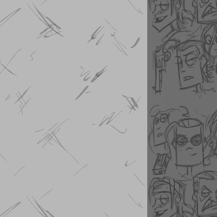
Этот
овар
меет
есколько
ариаций.
пции
можно
ыбрать
а
транице
овара.