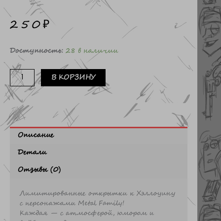
250
₽
Количество
Доступность:
28 в наличии
товара
Открытка
В КОРЗИНУ
HALLOWEEN
Ведьмы
Описание
Детали
Отзывы (0)
Лимитированные открытки к Хэллоуину
с персонажами Metal Family!
Каждая — с атмосферой, юмором и