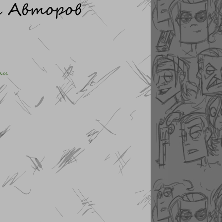
 Авторов
ии