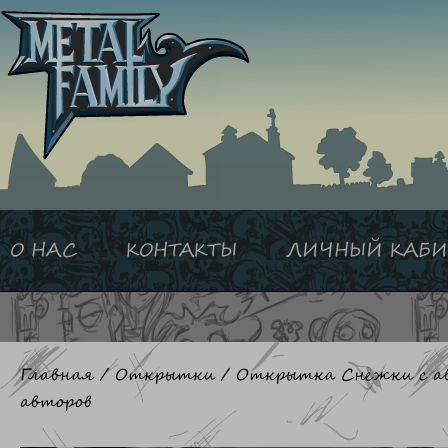
Перейти
к
содержимому
О НАС
КОНТАКТЫ
ЛИЧНЫЙ КАБИ
Главная
/
Открытки
/ Открытка Снежки с а
авторов