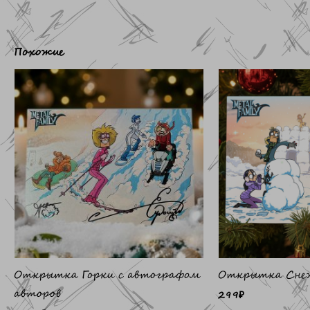
Похожие
Открытка Горки с автографом
Открытка Сне
авторов
299
₽