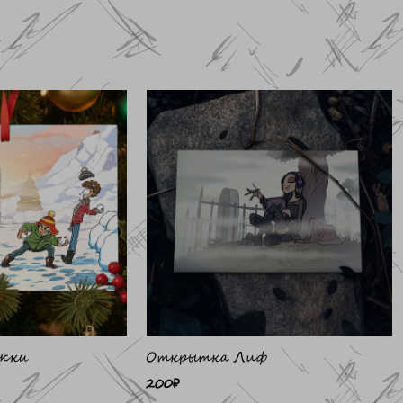
жки
Открытка Лиф
200
₽