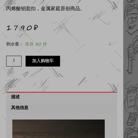
丙烯酸钥匙扣，金属家庭原创商品。
1790
₽
金
剩余量：
库存 30 件
属
家
加入购物车
庭
"亚
克
力
描述
钥
匙
其他信息
圈
数
量