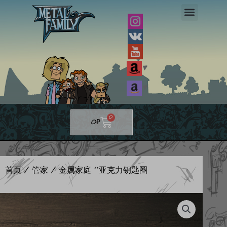
跳
至
内
容
▼
▼
Cart
0
0
₽
首页
/
管家
/ 金属家庭 “亚克力钥匙圈