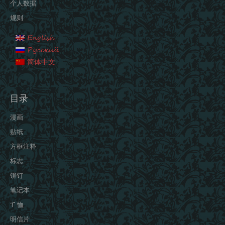
个人数据
规则
English
Русский
简体中文
目录
漫画
贴纸
方框注释
标志
铆钉
笔记本
T 恤
明信片