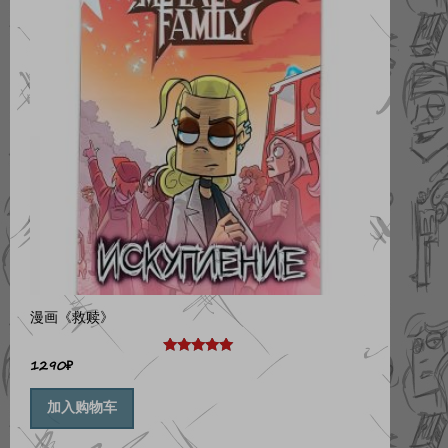
漫画《救赎》
1290
₽
评分
5.00
&sol; 5
加入购物车