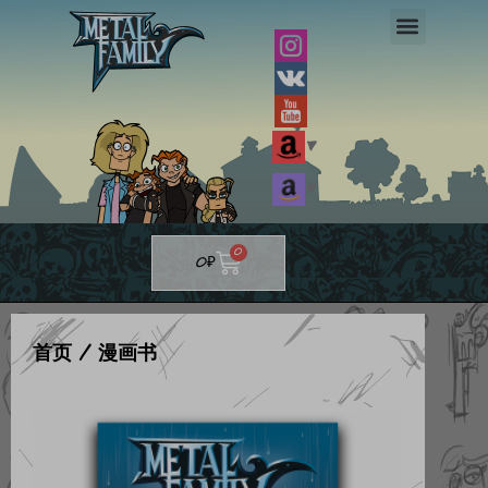
跳
至
内
容
▼
▼
Cart
0
0
₽
首页
/ 漫画书