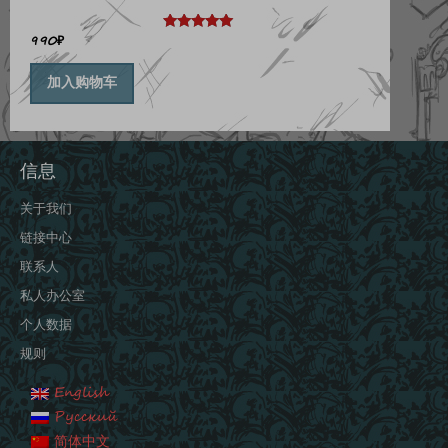
990
₽
评分
4.89
&sol; 5
加入购物车
信息
关于我们
链接中心
联系人
私人办公室
个人数据
规则
English
Русский
简体中文