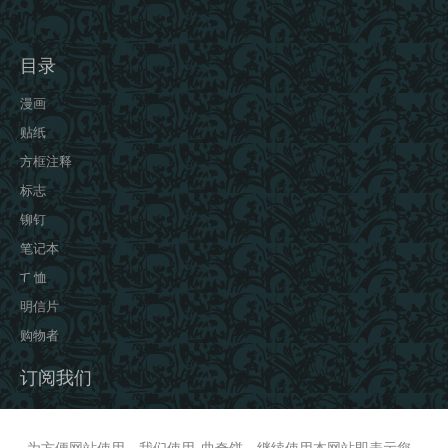
目录
漫画
贴纸
方框注释
标志
铆钉
笔记本
T 恤
明信片
购物者
订阅我们
INSTAGRAM
VKONTAKTE