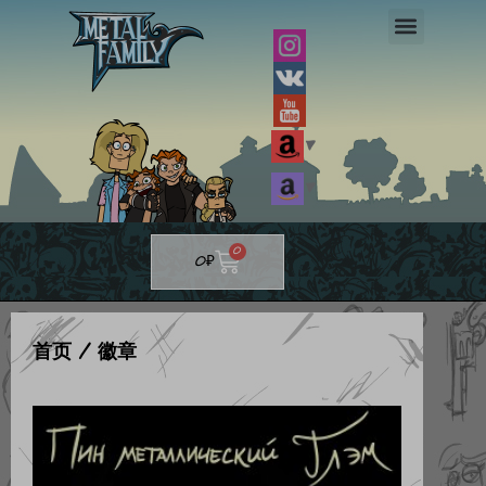
跳
至
内
容
▼
▼
Cart
0
0
₽
首页
/ 徽章