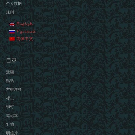
个人数据
规则
English
Русский
简体中文
目录
漫画
贴纸
方框注释
标志
铆钉
笔记本
T 恤
明信片