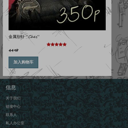
金属别针 “Ches”
449
₽
评分
5.00
&sol; 5
加入购物车
信息
关于我们
链接中心
联系人
私人办公室