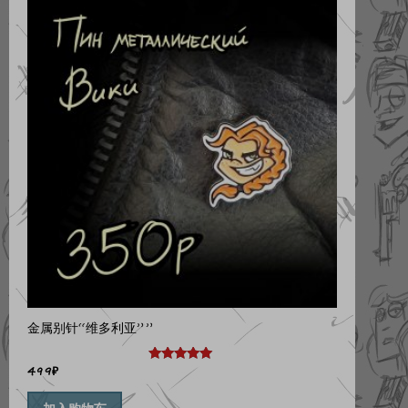
金属别针“维多利亚””
499
₽
评分
5.00
&sol; 5