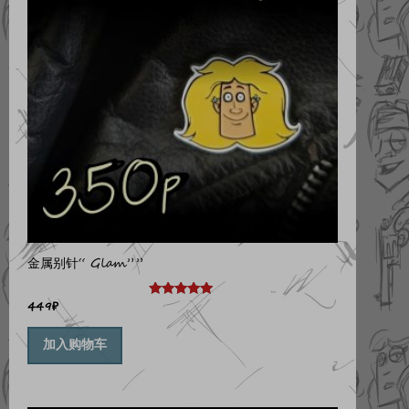
金属别针“ Glam””
449
₽
评分
5.00
&sol; 5
加入购物车