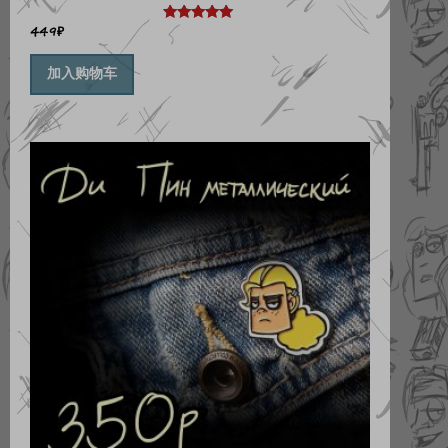
449
₽
评分
5.00
&sol; 5
加入购物车