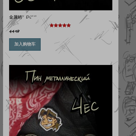
金属销“ Di””
449
₽
评分
5.00
&sol; 5
加入购物车