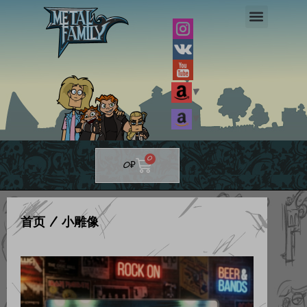
跳
至
内
容
▼
▼
Cart
0
0
₽
首页
/ 小雕像