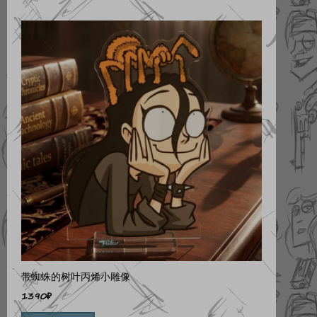
带蜘蛛的树叶丙烯小雕像
1390
₽