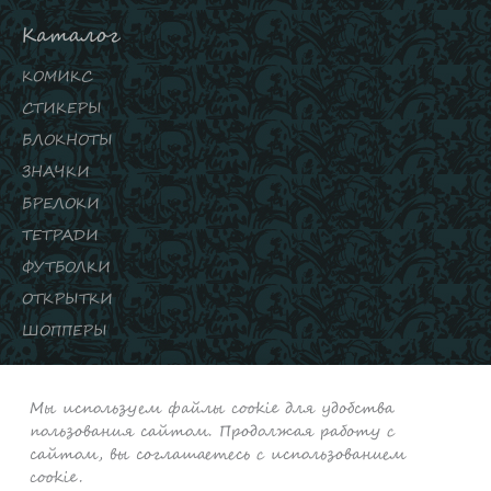
Каталог
КОМИКС
СТИКЕРЫ
БЛОКНОТЫ
ЗНАЧКИ
БРЕЛОКИ
ТЕТРАДИ
ФУТБОЛКИ
ОТКРЫТКИ
ШОППЕРЫ
Подписывайтесь на нас
Мы используем файлы cookie для удобства
ИНСТАГРАМ
пользования сайтом. Продолжая работу с
ВКОНТАКТЕ
сайтом, вы соглашаетесь с использованием
cookie.
ЮТУБ