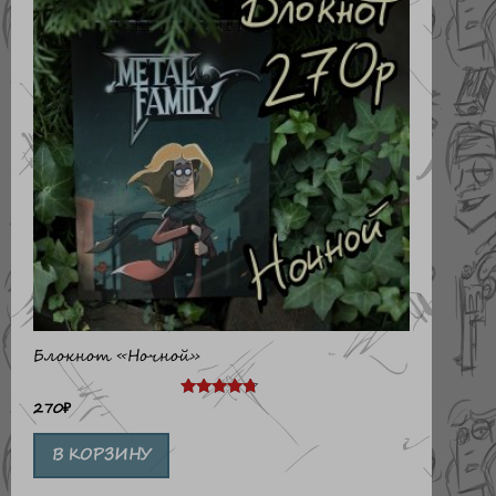
Блокнот «Ночной»
270
₽
Оценка
4.50
из 5
В КОРЗИНУ